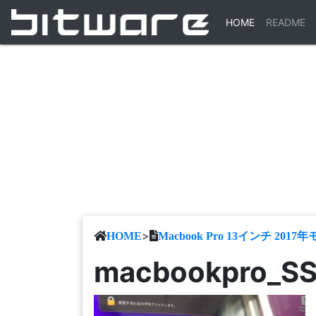
(CURRENT)
HOME
README
>
HOME
Macbook Pro 13インチ 20
macbookpro_S