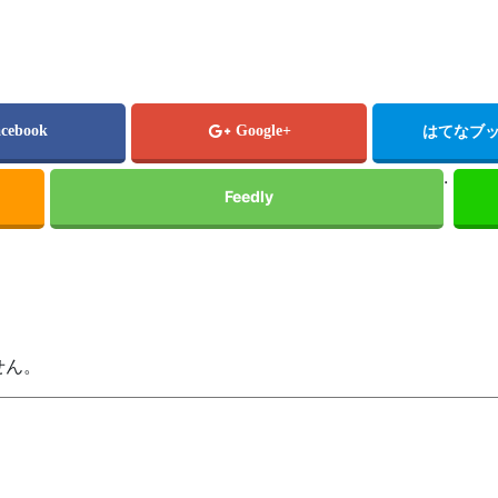
.
せん。