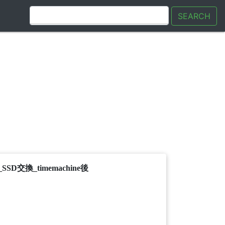
SEARCH
o_SSD交換_timemachine後