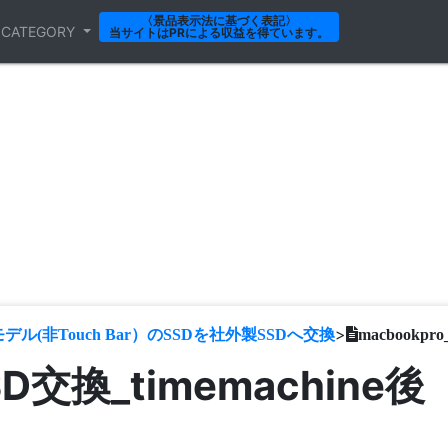
〈景品表示法に基づく表記〉
CATEGORY
当サイトはPRによる収益を得ています。
>
17年モデル(非Touch Bar）のSSDを社外製SSDへ交換
macbookpr
SD交換_timemachine後