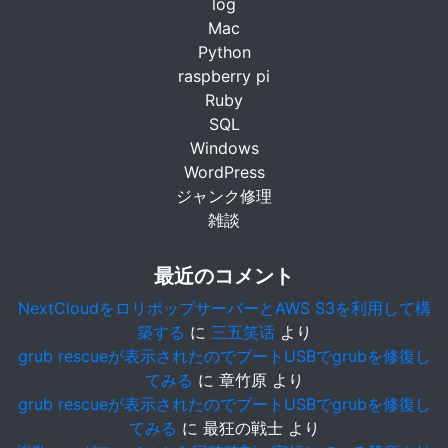
log
Mac
Python
raspberry pi
Ruby
SQL
Windows
WordPress
ジャンク修理
雑談
最近のコメント
NextCloudをロリポップサーバーとAWS S3を利用して構
築する
に
三五笑话
より
grub rescueが表示されたのでブートUSBでgrubを修復し
てみる
に
章竹原
より
grub rescueが表示されたのでブートUSBでgrubを修復し
てみる
に
最狂の戦士
より