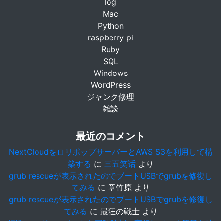
log
Mac
Python
raspberry pi
Ruby
SQL
Windows
WordPress
ジャンク修理
雑談
最近のコメント
NextCloudをロリポップサーバーとAWS S3を利用して構
築する
に
三五笑话
より
grub rescueが表示されたのでブートUSBでgrubを修復し
てみる
に
章竹原
より
grub rescueが表示されたのでブートUSBでgrubを修復し
てみる
に
最狂の戦士
より