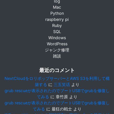
log
Mac
Python
raspberry pi
Ruby
SQL
Windows
WordPress
ジャンク修理
雑談
最近のコメント
NextCloudをロリポップサーバーとAWS S3を利用して構
築する
に
三五笑话
より
grub rescueが表示されたのでブートUSBでgrubを修復し
てみる
に
章竹原
より
grub rescueが表示されたのでブートUSBでgrubを修復し
てみる
に
最狂の戦士
より