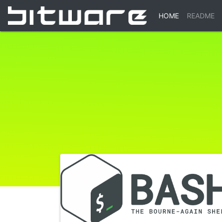
(CURRENT)
HOME
README