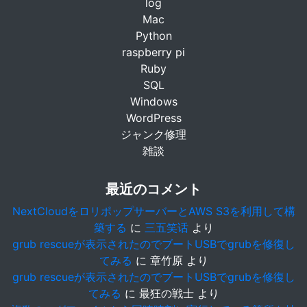
log
Mac
Python
raspberry pi
Ruby
SQL
Windows
WordPress
ジャンク修理
雑談
最近のコメント
NextCloudをロリポップサーバーとAWS S3を利用して構
築する
に
三五笑话
より
grub rescueが表示されたのでブートUSBでgrubを修復し
てみる
に
章竹原
より
grub rescueが表示されたのでブートUSBでgrubを修復し
てみる
に
最狂の戦士
より