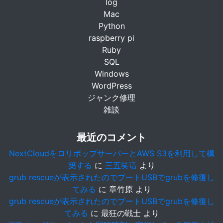
log
Mac
Python
raspberry pi
Ruby
SQL
Windows
WordPress
ジャンク修理
雑談
最近のコメント
NextCloudをロリポップサーバーとAWS S3を利用して構
築する
に
三五笑话
より
grub rescueが表示されたのでブートUSBでgrubを修復し
てみる
に
章竹原
より
grub rescueが表示されたのでブートUSBでgrubを修復し
てみる
に
最狂の戦士
より